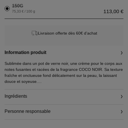
150G
113,00 €
75,33 € / 100 g
Livraison offerte dès 60€ d’achat
Information produit
Sublimée dans un pot de verre noir, une crème pour le corps aux
notes fusantes et racées de la fragrance COCO NOIR. Sa texture
fraîche et onctueuse fond délicatement sur la peau, la laissant
douce et soyeuse.
Une crème pour le corps aux notes lumineuses de la fragrance
COCO NOIR où se révèlent progressivement la fraîcheur de la
Ingrédients
note pamplemousse, la sensualité lumineuse de la rose et de la
feuille de géranium rosat, et le magnétisme de la fève tonka.
Personne responsable