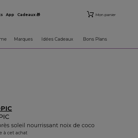
ts
App
Cadeaux 🎁
Mon panier
me
Marques
Idées Cadeaux
Bons Plans
PIC
PIC
rès soleil nourrissant noix de coco
e à cet achat