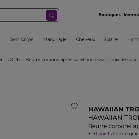
Boutiques
Institu
e
Soin Corps
Maquillage
Cheveux
Solaire
Hom
ROPIC - Beurre corporel après soleil nourrissant noix de coco
HAWAIIAN TRO
HAWAIIAN TRO
Beurre corporel ap
10 points fidélité
grâc