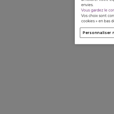
envies.
Vous gardez le co
Vos choix sont con
cookies » en bas 
Personnaliser 