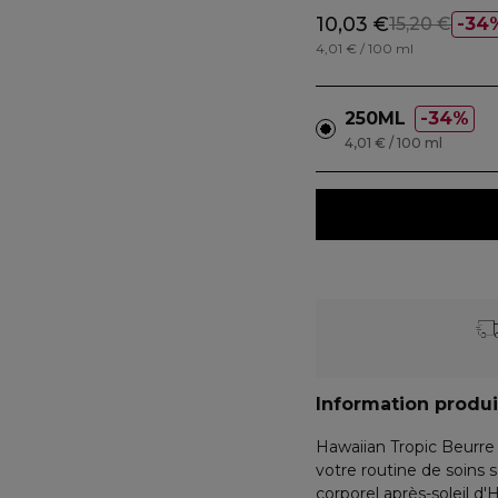
10,03 €
15,20 €
34
4,01 € / 100 ml
250ML
34%
4,01 € / 100 ml
Information produi
Hawaiian Tropic Beurre 
votre routine de soins 
corporel après-soleil d'