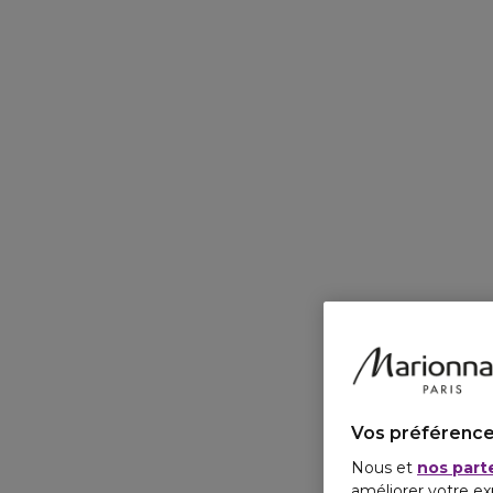
Vos préférence
Nous et
nos part
améliorer votre ex