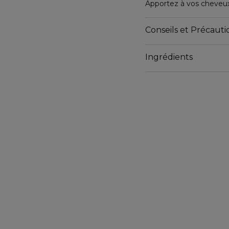
Apportez à vos cheveux 
la senteur agréable du 
est idéale pour les peau
Conseils et Précautio
d’autres produits The R
Ingrédients