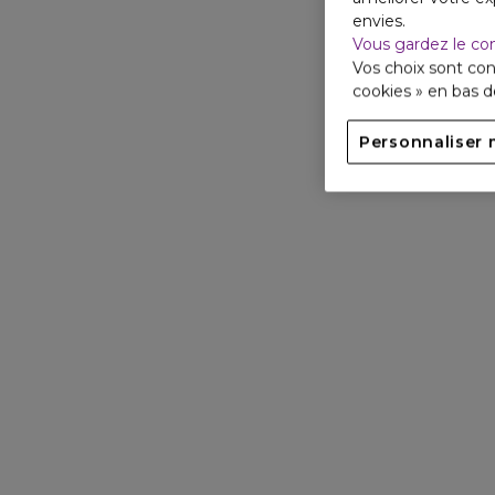
envies.
Vous gardez le co
Vos choix sont con
cookies » en bas 
Personnaliser 