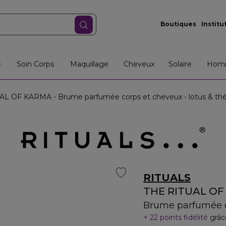
Boutiques
Institu
e
Soin Corps
Maquillage
Cheveux
Solaire
Hom
L OF KARMA - Brume parfumée corps et cheveux - lotus & thé
RITUALS
THE RITUAL O
Brume parfumée co
22 points fidélité
grâc