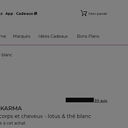
ts
App
Cadeaux 🎁
Mon panier
me
Marques
Idées Cadeaux
Bons Plans
 blanc
39 avis
F KARMA
rps et cheveux - lotus & thé blanc
e à cet achat