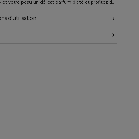
et votre peau un délicat parfum d’été et profitez de
lotus sacré et du thé blanc. Cette formule sans alcool
x sensibles et ne tache pas les tissus. Associez-la à
ns d'utilisation
itual of Karma pour un soin beauté riche de sens.