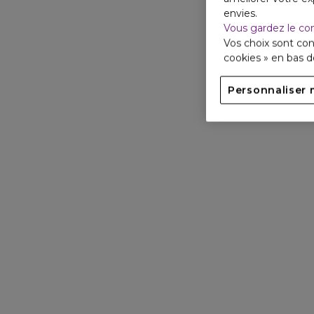
envies.
Vous gardez le co
Vos choix sont con
cookies » en bas 
Personnaliser 