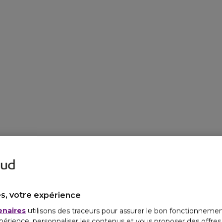
sujets pendant 21 jours 
Evaluation 48h après 1 a
à 3 ans) pendant 21 jour
s, votre expérience
enaires
utilisons des traceurs pour assurer le bon fonctionnemen
périence, personnaliser les contenus et vous proposer des offre