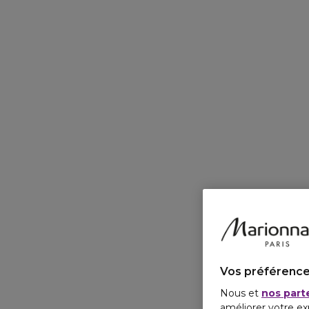
Vos préférence
Nous et
nos part
améliorer votre ex