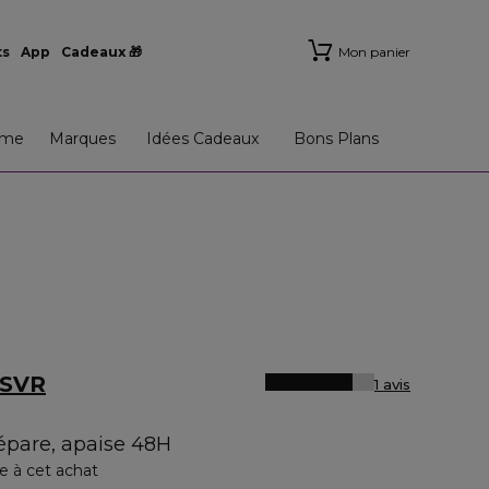
ts
App
Cadeaux 🎁
Mon panier
me
Marques
Idées Cadeaux
Bons Plans
 SVR
1 avis
épare, apaise 48H
e à cet achat