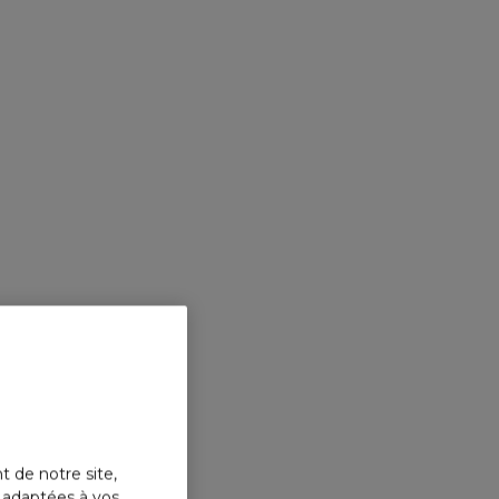
en application quotidienne, % de satisfaction.
pplication. (6) Auto-évaluation sur 22 enfants (3 mois
s en application quotidienne, % de satisfaction.
t de notre site,
s adaptées à vos