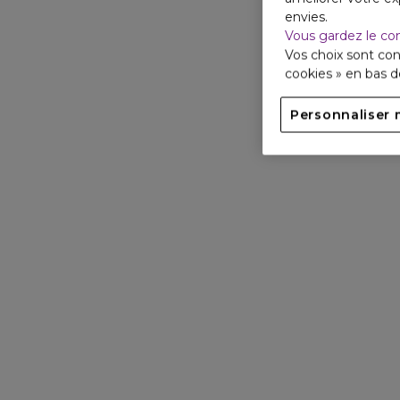
envies.
Vous gardez le co
Vos choix sont con
cookies » en bas 
Personnaliser 