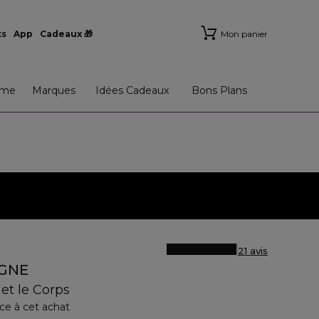
ts
App
Cadeaux 🎁
Mon panier
me
Marques
Idées Cadeaux
Bons Plans
21 avis
GNE
 et le Corps
ce à cet achat