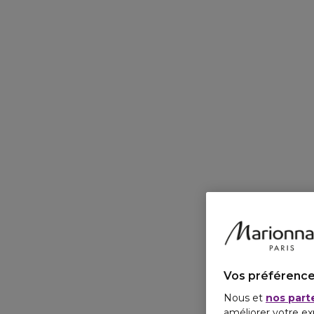
Vos préférence
Nous et
nos part
améliorer votre ex