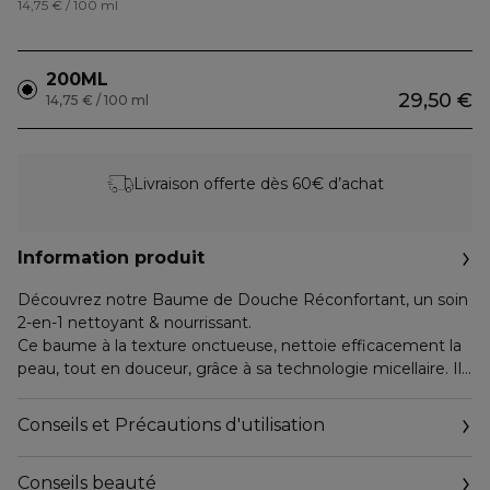
14,75 € / 100 ml
200ML
29,50 €
14,75 € / 100 ml
Livraison offerte dès 60€ d’achat
Information produit
Découvrez notre Baume de Douche Réconfortant, un soin
2-en-1 nettoyant & nourrissant.
Ce baume à la texture onctueuse, nettoie efficacement la
peau, tout en douceur, grâce à sa technologie micellaire. Il
nourrit et réconforte pour une peau infiniment douce et
subtilement parfumée d'un voile poudré.
Conseils et Précautions d'utilisation
Vous allez aimer sa texture : un baume riche onctueux qui
se transforme en une mousse généreuse au contact de
Conseils beauté
l'eau. Vous retrouverez le même parfum doux et poudré