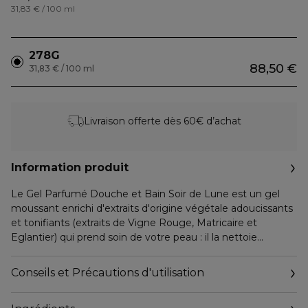
31,83 € / 100 ml
278G
88,50 €
31,83 € / 100 ml
Livraison offerte dès 60€ d’achat
Information produit
Le Gel Parfumé Douche et Bain Soir de Lune est un gel
moussant enrichi d'extraits d'origine végétale adoucissants
et tonifiants (extraits de Vigne Rouge, Matricaire et
Eglantier) qui prend soin de votre peau : il la nettoie
délicatement sans la dessécher, lui apporte une grande
douceur et la laisse satinée et délicieusement parfumée
Conseils et Précautions d'utilisation
aux notes de Soir de Lune.