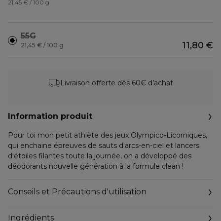
21,45 € / 100 g
55G
11,80 €
21,45 € / 100 g
Livraison offerte dès 60€ d’achat
Information produit
Pour toi mon petit athlète des jeux Olympico-Licorniques,
qui enchaine épreuves de sauts d'arcs-en-ciel et lancers
d'étoiles filantes toute la journée, on a développé des
déodorants nouvelle génération à la formule clean !
Conseils et Précautions d'utilisation
Ingrédients