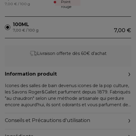
Point
7,00 € / 100 g
rouge
100ML
7,00 €
7,00 € / 100 g
Livraison offerte dès 60€ d’achat
Information produit
Icones des salles de bain devenus icones de la pop culture,
les Savons Roger&Gallet parfument depuis 1879. Fabriqués
"au chaudron" selon une méthode artisanale qui perdure
encore aujourd'hui, ils sont odorants et vous parfument de
leur mousse fine jusqu'à leur dernière utilisation. Cette
technique de parfumage "à coeur" nécessite 80 heures de
Conseils et Précautions d'utilisation
fabrication pour chaque pièce. Habillés de leur
emblématique "plissé soleil" aux couleurs pop, ils sont