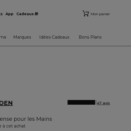
ts
App
Cadeaux 🎁
Mon panier
me
Marques
Idées Cadeaux
Bons Plans
RDEN
47 avis
tense pour les Mains
e à cet achat