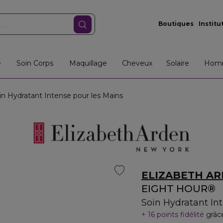
Boutiques
Institu
e
Soin Corps
Maquillage
Cheveux
Solaire
Hom
 Hydratant Intense pour les Mains
ELIZABETH A
EIGHT HOUR®
Soin Hydratant In
16 points fidélité
grâc