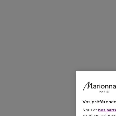
Vos préférence
Nous et
nos part
améliorer votre ex