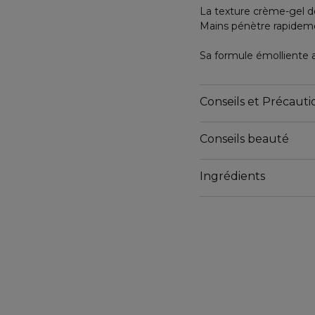
La texture crème-gel d
Mains pénètre rapideme
Sa formule émolliente 
par les variations clima
Dites adieu aux mains 
Conseils et Précautio
douces et lisses.
Conseils beauté
*Couches supérieures d
Ingrédients