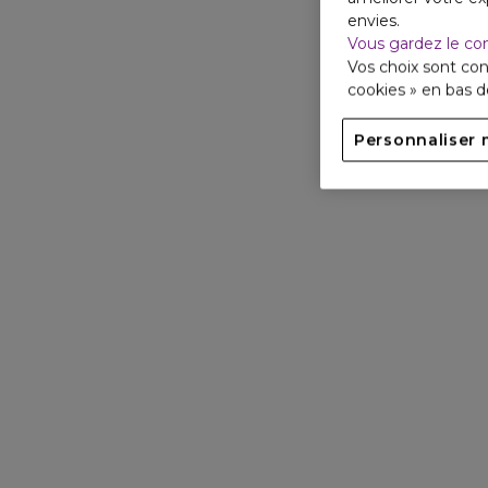
envies.
Vous gardez le co
Vos choix sont con
cookies » en bas 
Personnaliser 