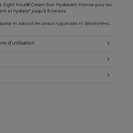
e Eight Hour® Cream Soin Hydratant Intense pour les
nt et hydrate* jusqu'à 8 heures.
apaise et adoucit les peaux rugueuses et desséchées
tiques.
sèches, gercées et abimées, et retrouvez des mains
ns d'utilisation
e l’épiderme.