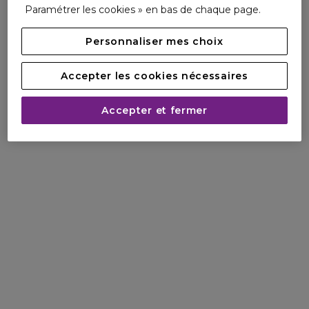
Paramétrer les cookies » en bas de chaque page.
vergetures.
Toutes les femmes dont la peau est soumise à des
distensions pouvant entrainer des vergetures, (grossesse
Personnaliser mes choix
puberté, variations de poids).
Accepter les cookies nécessaires
Clarins s'engage pour une beauté responsable. Ce tube
intègre du plastique recyclé.
Accepter et fermer