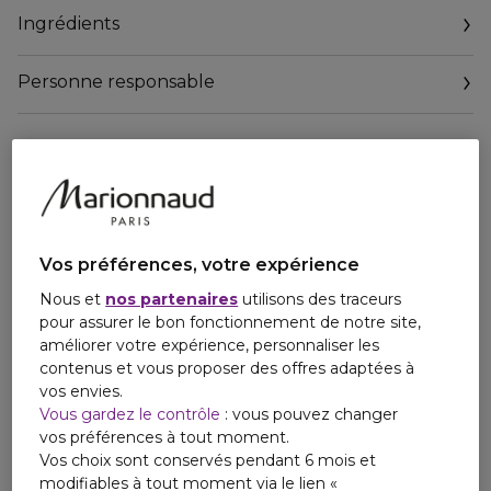
Résultats innovants sur les 4 dimensions des vergetures
Ingrédients
naissantes et installées [Longueur + largeur + profondeur +
couleur]
3. Réconfortant la peau
Personne responsable
Comment ? Grâce à une synergie végétale unique qui agit
sur l’élasticité, la fermeté et l’aspect rouge de la peau. La
nouvelle formule Body Partner a été spécialement conçue
pour rassurer les futures mamans
Phyto-Strech Complex (Innovation Clarins): Une double
action pour agir sur l'apparence des vergetures :
Vos préférences, votre expérience
Extrait Asiaticoside issue de la centella asiatica et Extrait de
Nous et
nos partenaires
utilisons des traceurs
banane bio.
pour assurer le bon fonctionnement de notre site,
Apaise et réconforte la peau, avec de l'extrait d'acide
améliorer votre expérience, personnaliser les
glycyrrhétinique issu de réglisse et d'extrait d'huile de
contenus et vous proposer des offres adaptées à
noisette
vos envies.
Fine et soyeuse, la texture crème du Body Partner,
Vous gardez le contrôle
: vous pouvez changer
rapidement absorbée, permet de s'habiller facilement.
vos préférences à tout moment.
Vos choix sont conservés pendant 6 mois et
Pour qui?
modifiables à tout moment via le lien «
Toutes les femmes qui souhaitent prévenir ou réduire leurs