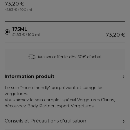
73,20 €
41,83 € / 100 ml
175ML
73,20 €
41,83 € / 100 ml
Livraison offerte dès 60€ d’achat
Information produit
Le soin "mum friendly" qui prévient et corrige les
vergetures.
Vous aimiez le soin complet spécial Vergetures Clarins,
découvrez Body Partner, expert Vergetures
Le 1er soin Clarins mum-friendly qui cible les vergetures en :
1. Les prévenant
Conseils et Précautions d'utilisation
2. Les corrigeant