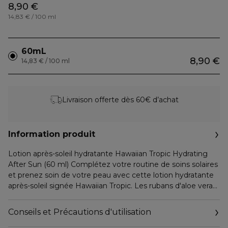
8,90 €
14,83 € / 100 ml
60mL
8,90 €
14,83 € / 100 ml
Livraison offerte dès 60€ d’achat
Information produit
Lotion après-soleil hydratante Hawaiian Tropic Hydrating
After Sun (60 ml) Complétez votre routine de soins solaires
et prenez soin de votre peau avec cette lotion hydratante
après-soleil signée Hawaiian Tropic. Les rubans d'aloe vera
hydratants s'entrelacent dans cette lotion après-soleil
hydratante pour vous aider à préserver votre bronzage.
Conseils et Précautions d'utilisation
Cette formule non collante et non grasse, conçue pour