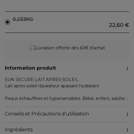
0.233KG
22,60 €
Livraison offerte dès 60€ d’achat
Information produit
SUN SECURE LAIT APRES-SOLEIL
Lait après-soleil réparateur apaisant hydratant
Peaux échauffées et hypersensibles. Bébé, enfant, adulte.
Visage et corps.
Conseils et Précautions d'utilisation
Geste essentiel post-exposition, SUN SECURE Lait après-
soleil est un soin apaisant, hydratant multi-réparateur qui
Ingrédients
convient à toute la famille !