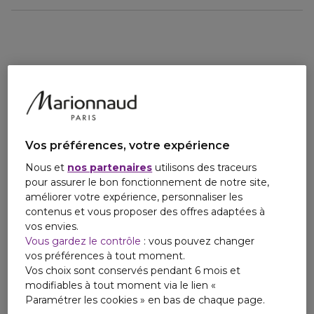
Sa texture gel-crème onctueuse, fond sur la peau et
procure une sensation de fraîcheur immédiate pour apaiser
les peaux échauffées et desséchées par le soleil. Sa formule
à base d’aloe vera* hydrate durablement la peau et apaise
les sensations d’échauffements. La niacinamide et les
ferments microbiotiques aident à la réparation des
dommages liés à l’exposition. La peau est réparée, nourrie
et satinée, le bronzage prolongé.
Son parfum frais d’été permet de profiter pleinement de
Vos préférences, votre expérience
ses soirées d’été.
Nous et
nos partenaires
utilisons des traceurs
Son plus ? Une formule à 97% d’ingrédients d’origine
pour assurer le bon fonctionnement de notre site,
naturelle.
améliorer votre expérience, personnaliser les
contenus et vous proposer des offres adaptées à
Autre geste pour la planète : son pack est plus léger et plus
vos envies.
fin. Nous avons réussi à réduire de 25% la matière plastique
Vous gardez le contrôle
: vous pouvez changer
utilisée. N’oubliez pas de le trier.
vos préférences à tout moment.
Vos choix sont conservés pendant 6 mois et
modifiables à tout moment via le lien «
Paramétrer les cookies » en bas de chaque page.