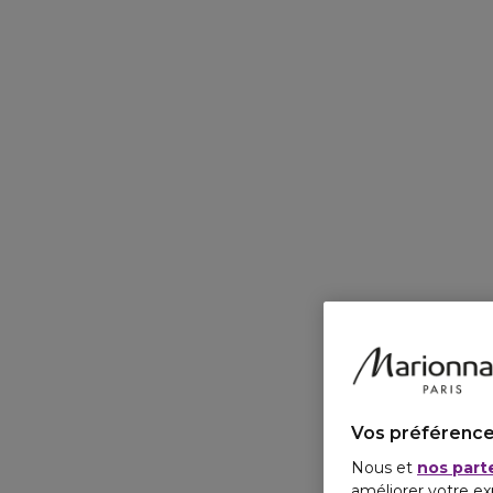
Vos préférence
Nous et
nos part
améliorer votre ex