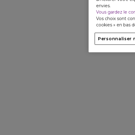
envies.
Vous gardez le co
Vos choix sont con
cookies » en bas 
Personnaliser 