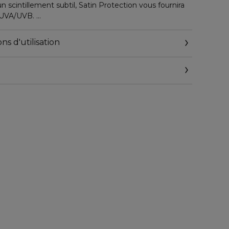
n scintillement subtil, Satin Protection vous fournira
n UVA/UVB.
 doux pour la peau tels que l’extrait de mangue et le
ns d'utilisation
arité, cette lotion sans huile et non grasse aidera à
votre beauté et celle du monde.
ses des coraux sont fabriquées avec le parfum
Tropic™, créant une expérience multisensorielle qui
es tropiques et vous invitera à embrasser la vie à la
tilisant vos sens… que vous viviez à Maui, Madrid ou
antages
ée, douce et éclatante
mica pour un scintillement subtil
 complexe de beurre de karité
s
e Hawaiian Tropic™