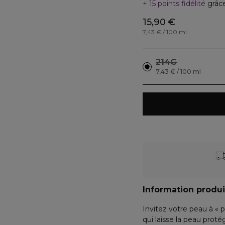
15 points fidélité
grâc
15,90 €
7,43 € / 100 ml
214G
7,43 € / 100 ml
Information produi
Invitez votre peau à « pr
qui laisse la peau prot