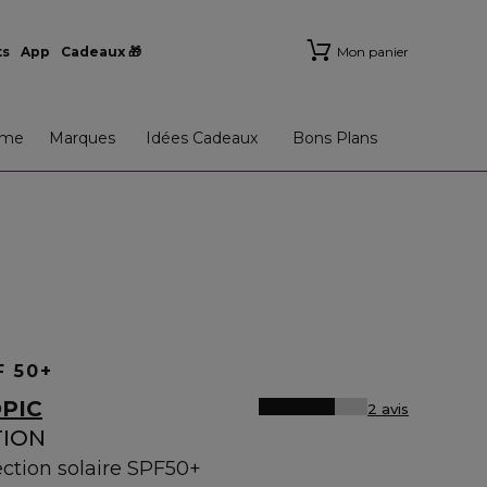
ts
App
Cadeaux 🎁
Mon panier
me
Marques
Idées Cadeaux
Bons Plans
F 50+
PIC
2 avis
TION
ection solaire SPF50+