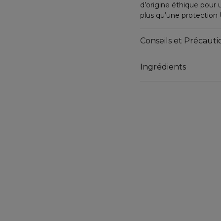
d’origine éthique pour u
plus qu’une protectio
Enrichie en ingrédients
Conseils et Précautio
complexe de beurre de k
rehausser chaque jour 
Ingrédients
Nos lotions respectueu
emblématique Hawaiian 
vous transportera sous l
manière hawaïenne, en u
Manchester !
Caractéristiques et av
• Laisse la peau protég
• Avec des minéraux de 
• Extrait de mangue et
• Vitamines C et E
• Sans huile et non gra
• Parfum emblématiqu
• Résistant à l’eau