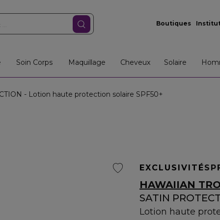
Boutiques
Institu
e
Soin Corps
Maquillage
Cheveux
Solaire
Hom
ION - Lotion haute protection solaire SPF50+
EXCLUSIVITÉ
SP
HAWAIIAN TRO
SATIN PROTEC
Lotion haute prot