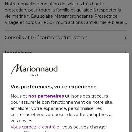
Notre nouvelle génération de solaires très haute
protection, pour toute la famille et qui aide à respecter la
vie marine *. Eau solaire Métamorphosante Protectrice
Visage et corps SPF 50+ multi actions : anti-lumière bleue,
anti-rougeurs et anti-oxydante pour une sensorialité unique
avec son effet "peau nue" incroyable.
Conseils et Précautions d'utilisation
*Marine Tests
Ingrédients
Vos préférences, votre expérience
Nous et
nos partenaires
utilisons des traceurs
pour assurer le bon fonctionnement de notre site,
améliorer votre expérience, personnaliser les
contenus et vous proposer des offres adaptées à
vos envies.
Vous gardez le contrôle
: vous pouvez changer