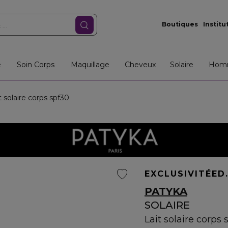
Boutiques
Institu
e
Soin Corps
Maquillage
Cheveux
Solaire
Hom
 solaire corps spf30
EXCLUSIVITÉ
ED
PATYKA
SOLAIRE
Lait solaire corps 