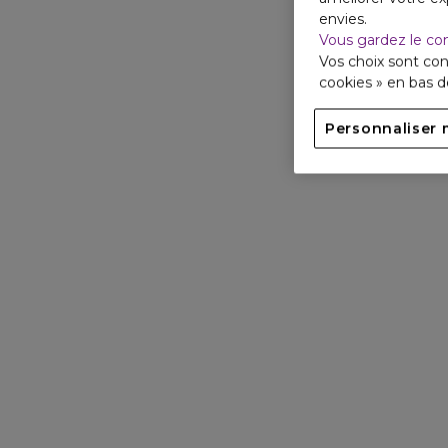
envies.
Vous gardez le co
Vos choix sont con
cookies » en bas 
Personnaliser 