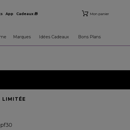
ts
App
Cadeaux 🎁
Mon panier
me
Marques
Idées Cadeaux
Bons Plans
. LIMITÉE
spf30