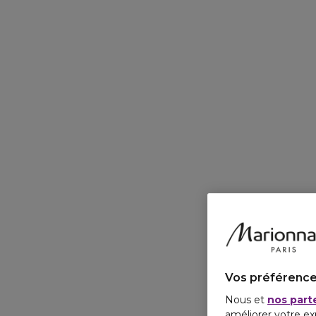
Vos préférence
Nous et
nos part
améliorer votre ex