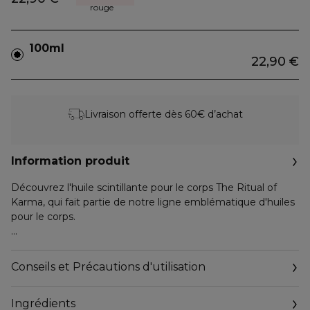
rouge
100ml
22,90 €
Livraison offerte dès 60€ d’achat
Information produit
Découvrez l'huile scintillante pour le corps The Ritual of
Karma, qui fait partie de notre ligne emblématique d'huiles
pour le corps.
Élaboré à partir de 90% d'ingrédients d'origine naturelle*, ce
mélange de jolies paillettes dorées et d'huiles nourrissantes
Conseils et Précautions d'utilisation
hydrate et adoucit, tout en illuminant la peau d'une teinte
dorée éclatante.
Ingrédients
Dans la senteur estivale de la fleur de lotus et du thé blanc,