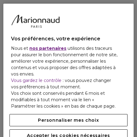
hybrides capables de révéler l'éclat de votre peau.
Sensorialité, innovation technologique, soin durable et
techniques d'application intuitives se conjuguent pour offrir
des soins d'exception.
LE RITUEL ÉCLAT Découvrez un rituel sur-mesure en 3
Vos préférences, votre expérience
étapes, du soin au maquillage.
ÉTAPE 1 Préparez votre peau avec le Voile Lumineux.
Nous et
nos partenaires
utilisons des traceurs
ÉTAPE 2 Unifiez votre peau avec le fond de teint Teint
pour assurer le bon fonctionnement de notre site,
Fluide Éclat Naturel pour une couvrance naturelle.
améliorer votre expérience, personnaliser les
ÉTAPE 3 Corrigez les irrégularités et illuminez le contour
contenus et vous proposer des offres adaptées à
des yeux avec le Correcteur Éclat pour les Yeux.
vos envies.
Vous gardez le contrôle
: vous pouvez changer
vos préférences à tout moment.
Vos choix sont conservés pendant 6 mois et
modifiables à tout moment via le lien «
Paramétrer les cookies » en bas de chaque page.
Personnaliser mes choix
Accepter les cookies nécessaires