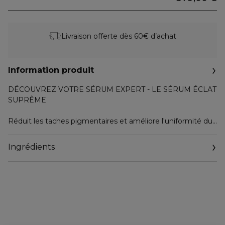
Livraison offerte dès 60€ d’achat
Information produit
DÉCOUVREZ VOTRE SÉRUM EXPERT - LE SÉRUM ÉCLAT
SUPRÊME
Réduit les taches pigmentaires et améliore l'uniformité du
teint. Associant des ingrédients puissants correcteurs de
taches et révélateurs d'éclat.
Ingrédients
EN 2 SEMAINES, Les taches pigmentaires sont atténuées
et l'uniformité du teint est visiblement améliorée*. *Test
clinique réalisé auprès de 33 femmes.
UN TEINT ÉCLATANT Clé de Peau Beauté repousse les
limites de la science cellulaire pour créer des formules