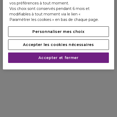
Afin d’améliorer l’information des consommateurs,
vos préférences à tout moment.
la loi anti-gaspillage et économie circulaire
Vos choix sont conservés pendant 6 mois et
demande aux producteurs et importateurs de
modifiables à tout moment via le lien «
produits générateurs de déchets de les informer
Paramétrer les cookies » en bas de chaque page.
La peau est fortifiée
Les rugosités et imperfections
sur leurs qualités et caractéristiques
sont diminuées
environnementales. Pour les produits Marionnaud
Personnaliser mes choix
qui ne sont plus commercialisés, vous pouvez
consulter ces informations à partir de la
page
Accepter les cookies nécessaires
dédiée
L’éclat est renouvelé
La tonicité est améliorée
Accepter et fermer
Cliniquement prouvé