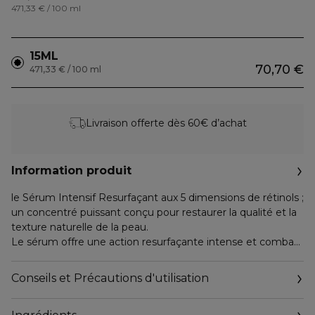
471,33 € / 100 ml
15ML
70,70 €
471,33 € / 100 ml
Livraison offerte dès 60€ d’achat
Information produit
le Sérum Intensif Resurfaçant aux 5 dimensions de rétinols ;
un concentré puissant conçu pour restaurer la qualité et la
texture naturelle de la peau.
Le sérum offre une action resurfaçante intense et combat
les signes les plus prononcés de l'âge.
Il lisse visiblement les rides et les ridules, renforce la
Conseils et Précautions d'utilisation
fermeté de la peau et stimule le renouvellement cellulaire,
laissant place à une peau éclatante, revitalisée et