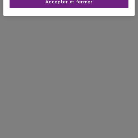
Accepter et fermer
La solution pour
réduire
l’apparence de vos rides.