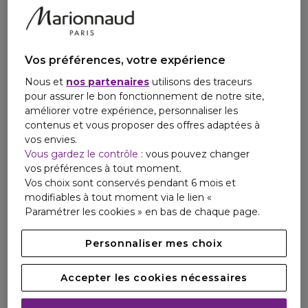
Soumis à des tests dermatologiques.
Conseils et Précautions d'utilisation
Vos préférences, votre expérience
Conseils beauté
Nous et
nos partenaires
utilisons des traceurs
pour assurer le bon fonctionnement de notre site,
Ingrédients
améliorer votre expérience, personnaliser les
Smart Clinical Repair™
contenus et vous proposer des offres adaptées à
vos envies.
Sérum Correcteur Anti-rides.
Personne responsable
Vous gardez le contrôle
: vous pouvez changer
vos préférences à tout moment.
Email
Vos choix sont conservés pendant 6 mois et
contactmanufacturer@elcompanies.com
modifiables à tout moment via le lien «
Paramétrer les cookies » en bas de chaque page.
Personnaliser mes choix
Accepter les cookies nécessaires