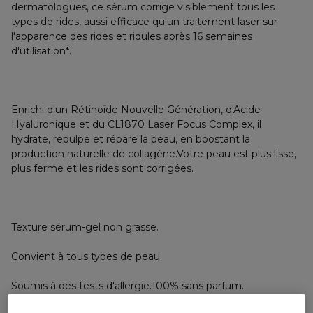
dermatologues, ce sérum corrige visiblement tous les
types de rides, aussi efficace qu'un traitement laser sur
l'apparence des rides et ridules après 16 semaines
d'utilisation*.
Enrichi d'un Rétinoïde Nouvelle Génération, d'Acide
Hyaluronique et du CL1870 Laser Focus Complex, il
hydrate, repulpe et répare la peau, en boostant la
production naturelle de collagène.Votre peau est plus lisse,
plus ferme et les rides sont corrigées.
Texture sérum-gel non grasse.
Convient à tous types de peau.
Soumis à des tests d'allergie.100% sans parfum.