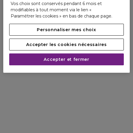
- La fermeté et l’élasticité de la peau sont visiblement
Vos choix sont conservés pendant 6 mois et
améliorées
modifiables à tout moment via le lien «
Paramétrer les cookies » en bas de chaque page.
Minimum 91% d'ingrédients d'origine naturelle
Personnaliser mes choix
YUKA : 90/100
Accepter les cookies nécessaires
Accepter et fermer