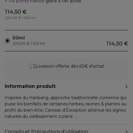
114 points fidélité
grâce à cet achat
114,50 €
229,00 € / 100 ml
50ml
114,50 €
229,00 € / 100 ml
Livraison offerte dès 60€ d’achat
Information produit
Inspirée du Hanbang, approche traditionnelle coréenne qui
puise les bienfaits de certaines herbes, racines & plantes au
profit du bien-être, Caresse d’Exception atténue les signes
naturels du vieillissement cutané.
Développée pour les peaux les plus matures, sèches et
Conseils et Précautions d'utilisation