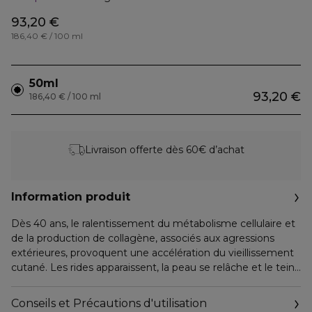
93,20 €
186,40 € / 100 ml
50ml
93,20 €
186,40 € / 100 ml
Livraison offerte dès 60€ d’achat
Information produit
Dès 40 ans, le ralentissement du métabolisme cellulaire et
de la production de collagène, associés aux agressions
extérieures, provoquent une accélération du vieillissement
cutané. Les rides apparaissent, la peau se relâche et le teint
devient terne.
Fruit de la Recherche Avancée PATYKA, la Crème Riche
Conseils et Précautions d'utilisation
Lift-Éclat Fermeté associe un duo exclusif d’actifs