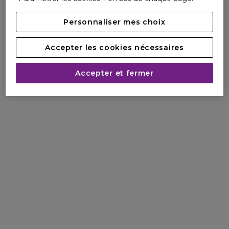
: recharge les réserves en eau de la peau pour une
hydratation optimale.
Personnaliser mes choix
Eau Florale de Rose de Damas bio : hydrate et prévient le
vieillissement prématuré de la peau.
Accepter les cookies nécessaires
Squalane végétal : extrait de l’olive, il nourrit et restaure le
film hydrolipidique de la peau.
Beurre de Karité bio : riche en acides gras, il nourrit
Accepter et fermer
intensément, répare et assouplit la peau pour un confort
absolu.
RÉSULTAT :
Immédiatement, la peau est intensément hydratée,
nourrie et plus belle. Jour après jour, les rides et le grain de
peau sont visiblement lissés, la peau est plus ferme et le
teint plus lumineux. La peau est revitalisée.
81% rides comblées*
91% peau plus ferme*
91% peau lumineuse*
*Test de satisfaction, 21 personnes, application quotidienne.