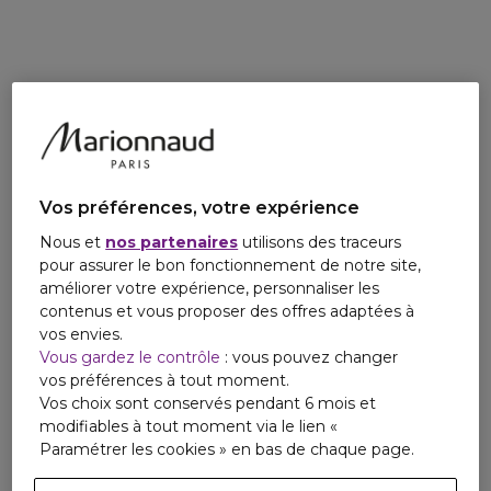
rides sont corrigées, la peau est plus ferme. Plus belle,
Email
même sans maquillage, elle paraît visiblement plus jeune.
www.nuxe.com
Idéale pour tous les types de peaux et toutes les carnations
grâce à sa texture fondante à la teinte universelle.
Une efficacité anti-âge et sublimatrice 2-en-1 alliée à un
plaisir ultime grâce à son parfum aux délicats accords
floraux et musqués.
Vos préférences, votre expérience
Soin formulé et fabriqué en France.
Nous et
nos partenaires
utilisons des traceurs
(1) Lift = Effet liftant, Glow = Bonne mine
pour assurer le bon fonctionnement de notre site,
(2) Test d’usage - 20 volontaires - % de satisfaction
améliorer votre expérience, personnaliser les
contenus et vous proposer des offres adaptées à
vos envies.
Vous gardez le contrôle
: vous pouvez changer
vos préférences à tout moment.
Vos choix sont conservés pendant 6 mois et
modifiables à tout moment via le lien «
Paramétrer les cookies » en bas de chaque page.