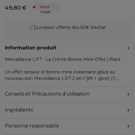
49,80 €
Point
rouge
Livraison offerte dès 60€ d’achat
Information produit
Merveillance LIFT - La Crème Bonne Mine Effet Liftant
Un effet tenseur et bonne mine instantané grâce au
nouveau soin Merveillance LIFT 2-en-1 [lift + glow] (1) :
100% des femmes sont convaincues (2) !
Conseils et Précautions d'utilisation
Cette crème liftante infusée d'huile de Micro-Algue ultra-
corrective est subtilement colorée grâce à un extrait
Ingrédients
végétal de tomate.
Dès l'application, la peau est lissée, lumineuse et comme
Personne responsable
défatiguée pour 100% des femmes (2). Jour après jour les