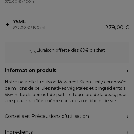
372,00 € / 100 ml
75ML
279,00 €
372,00 € / 100 ml
Livraison offerte dès 60€ d’achat
Information produit
Notre nouvelle Emulsion Powercell Skinmunity composée
de millions de cellules natives végétales et d'ingrédients à
95% naturels permet de parfaire l'équilibre de la peau, pour
une peau matifiée, même dans des conditions de vie
effrénées. La brillance de la peau est visiblement réduite,
les imperfections, pores et irrégularités sont lissées, pour
Conseils et Précautions d'utilisation
une sensation de confort et d'hydratation toute la journée.
La nouvelle formule de notre Emulsion Powercell
Ingrédients
Skinmunity est enrichie d'une formule 100% biotech,