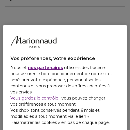
composée du nouvel actif Biotech Polysaccharide et de
probiotiques, pour un microbiome équilibré, une absorption
de sébum optimale et une peau matifiée toute la journée.
Sa texture fraîche et légère pénètre instantanément dans
la peau, pour une formulation convenant parfaitement aux
peaux mixtes à grasses, idéale pour les peaux jeunes et
masculines.
Notre émulsion est l’atout parfait pour parfaire, stabiliser et
matifier les peaux sensibilisées par les agressions
Vos préférences, votre expérience
extérieures et l'acné.
Nous et
nos partenaires
utilisons des traceurs
pour assurer le bon fonctionnement de notre site,
améliorer votre expérience, personnaliser les
contenus et vous proposer des offres adaptées à
vos envies.
Vous gardez le contrôle
: vous pouvez changer
vos préférences à tout moment.
Vos choix sont conservés pendant 6 mois et
modifiables à tout moment via le lien «
Paramétrer les cookies » en bas de chaque page.