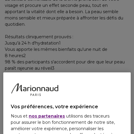
visage et procure un effet seconde peau, tout en
apportant la vitalité dont elle a besoin. La peau semble
moins sensible et mieux préparée à affronter les défis du
quotidien.
Résultats cliniquement prouvés :
Jusqu'à 24 h d'hydratation1
Vous apporte les mêmes bienfaits qu'une nuit de
8 heures2
98 % des participants s'accordent pour dire que leur peau
paraît rajeunie au réveil3
96 % des participants déclarent que leur peau a éliminé le
stress de la journée3
1 Mesure instrumentale auprès de 30 femmes après une
seule application
2 Test consommateur auprès de 68 femmes après
Vos préférences, votre expérience
utilisation quotidienne tous les soirs pendant 1 semaine
Nous et
nos partenaires
utilisons des traceurs
3 Test consommateur auprès de 60 femmes après
pour assurer le bon fonctionnement de notre site,
utilisation quotidienne tous les soirs pendant 8 semaines
améliorer votre expérience, personnaliser les
*Test in vitro sur des kératinocytes standards d'humains