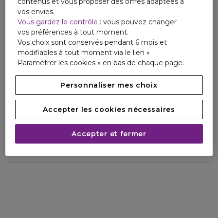
contenus et vous proposer des offres adaptées à
vos envies.
La gamme 365 Skin Repair agit en profondeur, et pas
Vous gardez le contrôle
: vous pouvez changer
uniquement sur la première couche de votre peau, pour
vos préférences à tout moment.
que cette dernière soit plus résistante, plus forte et plus
Vos choix sont conservés pendant 6 mois et
jeune 365 jours par an. La collection comprend cinq soins
modifiables à tout moment via le lien «
réparateurs complémentaires.
Paramétrer les cookies » en bas de chaque page.
Tournés vers l'avenir, les chercheurs d'aujourd?hui à
Personnaliser mes choix
Lancaster Monaco créent les meilleures solutions de
photovieillissement de demain.
Accepter les cookies nécessaires
Conseils et Précautions d'utilisation
Accepter et fermer
Ingrédients