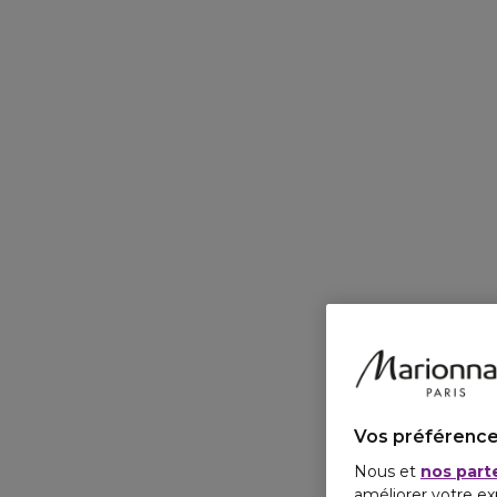
Vos préférence
Nous et
nos part
améliorer votre ex