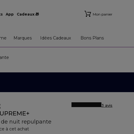
ts
App
Cadeaux 🎁
Mon panier
me
Marques
Idées Cadeaux
Bons Plans
ante
R
3 avis
SUPREME+
de nuit repulpante
ce à cet achat