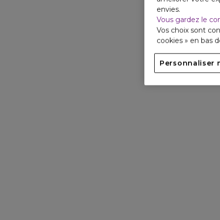
envies.
Vous gardez le co
Vos choix sont con
cookies » en bas 
Personnaliser 