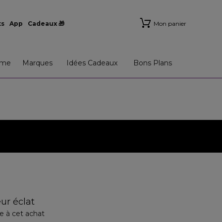
ts
App
Cadeaux 🎁
Mon panier
me
Marques
Idées Cadeaux
Bons Plans
ur éclat
e à cet achat