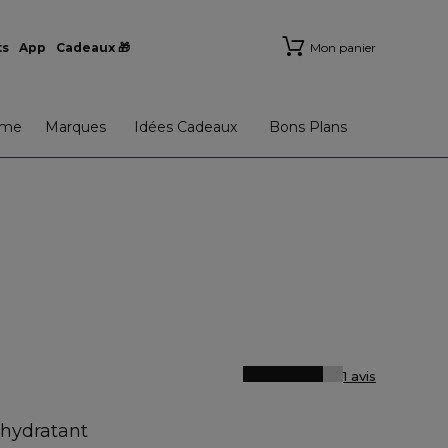
ts
App
Cadeaux 🎁
Mon panier
me
Marques
Idées Cadeaux
Bons Plans
1 avis
 hydratant