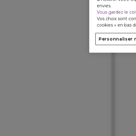
envies.
Vous gardez le co
Vos choix sont con
cookies » en bas 
Personnaliser 