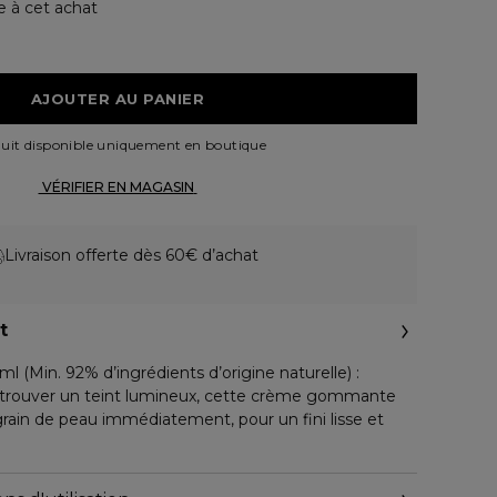
e à cet achat
 AJOUTER AU PANIER 
uit disponible uniquement en boutique
 VÉRIFIER EN MAGASIN 
Livraison offerte dès 60€ d’achat
t
Min. 92% d’ingrédients d’origine naturelle) :
retrouver un teint lumineux, cette crème gommante
rain de peau immédiatement, pour un fini lisse et
94% d’ingrédients d’origine naturelle) : Étape