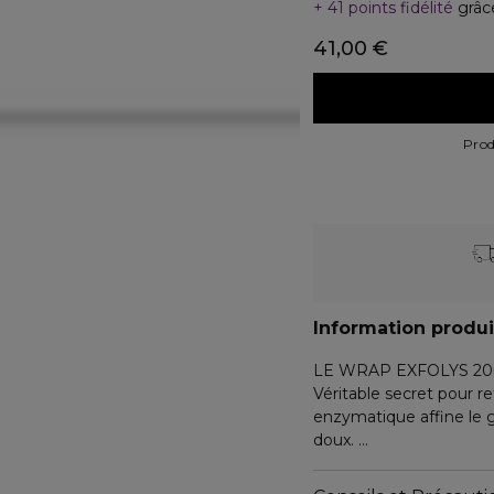
41 points fidélité
grâc
41,00 €
Prod
Information produi
LE WRAP EXFOLYS 20ml (
Véritable secret pour 
enzymatique affine le g
doux.
SAUNA VISAGE 8g (Min. 