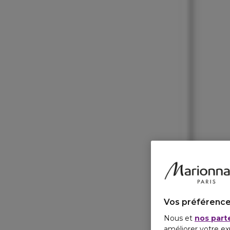
Vos préférence
Nous et
nos part
améliorer votre ex