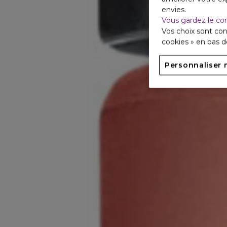
envies.
Vous gardez le co
Vos choix sont con
cookies » en bas 
Personnaliser 