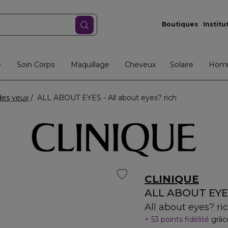
Boutiques
Institu
e
Soin Corps
Maquillage
Cheveux
Solaire
Hom
des yeux
ALL ABOUT EYES - All about eyes? rich
CLINIQUE
ALL ABOUT EYE
All about eyes? ri
53 points fidélité
grâc