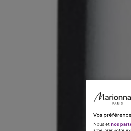
Vos préférence
Nous et
nos part
améliorer votre ex