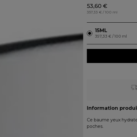
53,60 €
357,33 € / 100 ml
15ML
357,33 € / 100 ml
Information produi
Ce baume yeux hydrate 
poches.