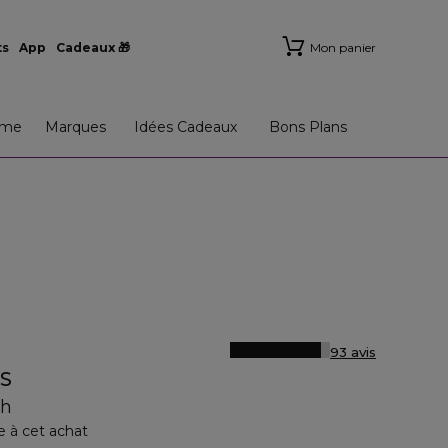
ts
App
Cadeaux 🎁
Mon panier
me
Marques
Idées Cadeaux
Bons Plans
93 avis
S
ch
e à cet achat