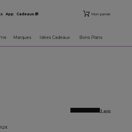
ts
App
Cadeaux 🎁
Mon panier
me
Marques
Idées Cadeaux
Bons Plans
3 avis
eux