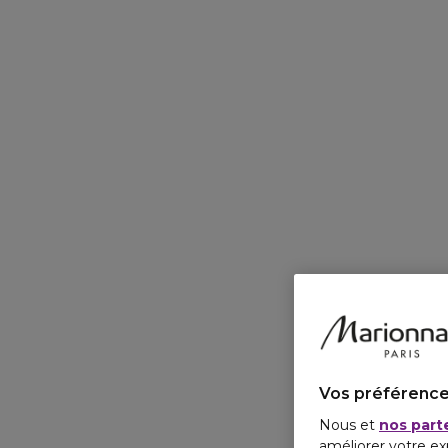
Vos préférence
Nous et
nos part
améliorer votre ex