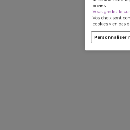
envies.
Vous gardez le co
Vos choix sont con
cookies » en bas 
Personnaliser 