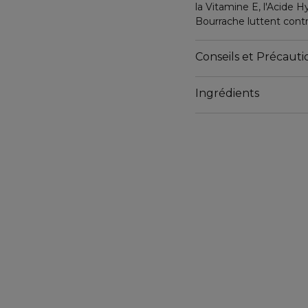
la Vitamine E, l'Acide 
Bourrache luttent contre
base de maquillage.
Conseils et Précautio
Résultat : Le contour de
de fatigue sont diminué
Ingrédients