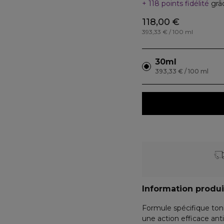
118 points fidélité
grâ
118,00 €
393,33 € / 100 ml
30ml
393,33 € / 100 ml
Information produi
Formule spécifique toni
une action efficace an