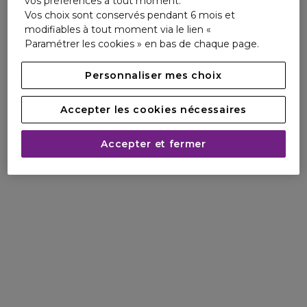
vos préférences à tout moment.
d'utilisation
Vos choix sont conservés pendant 6 mois et
(4)Test de cornéométrie sur 11 personnes après 24h
modifiables à tout moment via le lien «
(5)Scorage clinique sur 32 personnes après 7 jours
Paramétrer les cookies » en bas de chaque page.
d'utilisation
Personnaliser mes choix
Conseils et Précautions d'utilisation
Accepter les cookies nécessaires
Ingrédients
Accepter et fermer