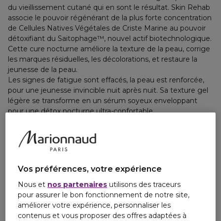
du vieillissement cutané qui en sont le résultat. Skin Rehab
associe le pouvoir régénérant de la plus forte concentration
de Cellules Natives Végétales de Criste Marine au pouvoir
détoxifiant du Saitophage™, nouvel actif biotechnologique.
Cette cure nocturne améliore la texture de la peau, corrige
les marques résiduelles, les décolorations, et restaure la
jeunesse de la peau.
Les signes de fatigue sont effacés, la peau est renforcée,
pour une jeunesse invincible nuit après nuit. Sa texture gel
légère se transforme en un sérum soyeux enveloppant
pour une détox nocturne ultra-confortable.
Ingrédients
Vos préférences, votre expérience
Nous et
nos partenaires
utilisons des traceurs
pour assurer le bon fonctionnement de notre site,
améliorer votre expérience, personnaliser les
contenus et vous proposer des offres adaptées à