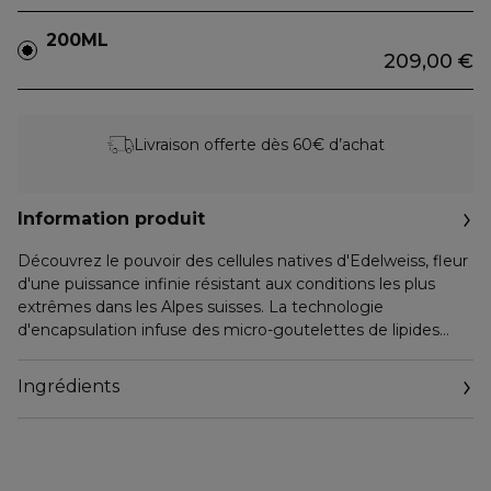
200ML
209,00 €
Livraison offerte dès 60€ d’achat
Information produit
Découvrez le pouvoir des cellules natives d'Edelweiss, fleur
d'une puissance infinie résistant aux conditions les plus
extrêmes dans les Alpes suisses. La technologie
d'encapsulation infuse des micro-goutelettes de lipides
dans une essence fraiche hydratante. La peau est repulpée,
intensément hydratée et radieuse. Resplendissante, vous
Ingrédients
êtes éclatante de jeunesse. Essence perlée infusion
d'hydratation.