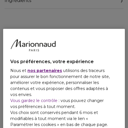
Ingrédients
hydratée, protégée du risque de déshydratation future, un
facteur essentiel du vieillissement cutané.
Appliquer quotidiennement matin et soir.
*Technologie Aquacomplexe Avancée
**Test in vitro sur ingrédients
Vos préférences, votre expérience
Nous et
nos partenaires
utilisons des traceurs
pour assurer le bon fonctionnement de notre site,
améliorer votre expérience, personnaliser les
contenus et vous proposer des offres adaptées à
vos envies.
Vous gardez le contrôle
: vous pouvez changer
vos préférences à tout moment.
Vos choix sont conservés pendant 6 mois et
modifiables à tout moment via le lien «
Paramétrer les cookies » en bas de chaque page.