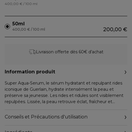
400,00 € / 100 ml
50ml
200,00 €
400,00 € / 100 ml
Livraison offerte dès 60€ d’achat
Information produit
Super Aqua-Serum, le sérum hydratant et repulpant rides
iconique de Guerlain, hydrate intensément la peau et
préserve sa jeunesse. Les rides et ridules sont visiblement
repulpées. Lissée, la peau retrouve éclat, fraîcheur et
rebond.
La dernière technologie Aquacomplex Advanced* favorise
Conseils et Précautions d'utilisation
les flux d’eau au cœur de la peau pour une réhydratation
immédiate et autonome**. Jour après jour la peau est