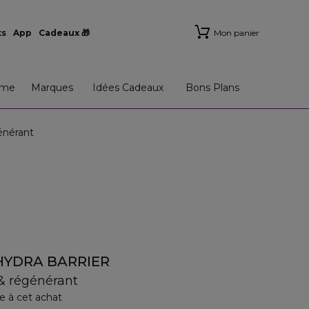
ts
App
Cadeaux 🎁
Mon panier
me
Marques
Idées Cadeaux
Bons Plans
nérant
YDRA BARRIER
& régénérant
e à cet achat