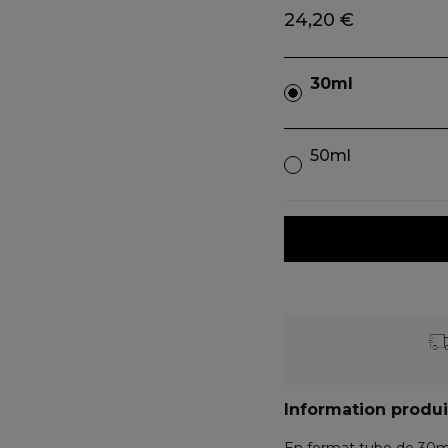
24,20 €
30ml
50ml
Information produi