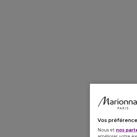
Vos préférence
Nous et
nos part
améliorer votre ex