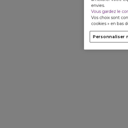
envies.
Vous gardez le co
Vos choix sont con
cookies » en bas 
Personnaliser 