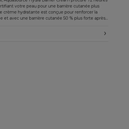
l, Aquasource Hydra Barrier Cream procure 72 heures
ortifiant votre peau pour une barrière cutanée plus
tte crème hydratante est conçue pour renforcer la
tée et avec une barrière cutanée 50 % plus forte après
éliore la récupération naturelle de la peau de +47%