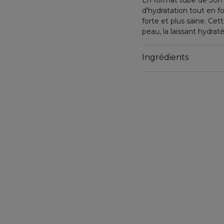
En format tube de 30m
d'hydratation tout en f
forte et plus saine. Ce
peau, la laissant hydra
seulement 1 heure*. *Am
Ingrédients