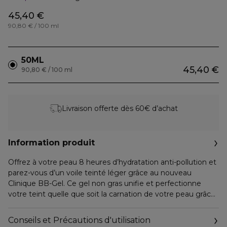
45,40 €
90,80 € / 100 ml
50ML
45,40 €
90,80 € / 100 ml
Livraison offerte dès 60€ d’achat
Information produit
Offrez à votre peau 8 heures d’hydratation anti-pollution et
parez-vous d’un voile teinté léger grâce au nouveau
Clinique BB-Gel. Ce gel non gras unifie et perfectionne
votre teint quelle que soit la carnation de votre peau grâce
à la nouvelle Transforming Tint Release Technology™.
Ingrédients clés :
Conseils et Précautions d'utilisation
- Des pigments encapsulés qui offrent un fini naturel et