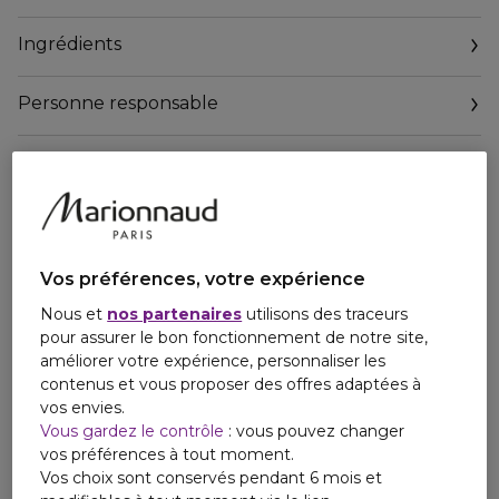
adapté à chaque carnation.
Ingrédients
- De l’Acide Hyaluronique qui procure à votre peau
l’hydratation dont elle a besoin.
Personne responsable
La philosophie Clinique
Simple. Sûr. Efficace.
Email
Nos soins sont formulés pour un résultat maximal sans
contactmanufacturer@elcompanies.com
irritation.*
--------------------------
Soumis à des tests d’allergie.
100% sans parfum.
Vos préférences, votre expérience
*Testé sous contrôle dermatologique
Nous et
nos partenaires
utilisons des traceurs
pour assurer le bon fonctionnement de notre site,
améliorer votre expérience, personnaliser les
contenus et vous proposer des offres adaptées à
vos envies.
Vous gardez le contrôle
: vous pouvez changer
vos préférences à tout moment.
Vos choix sont conservés pendant 6 mois et