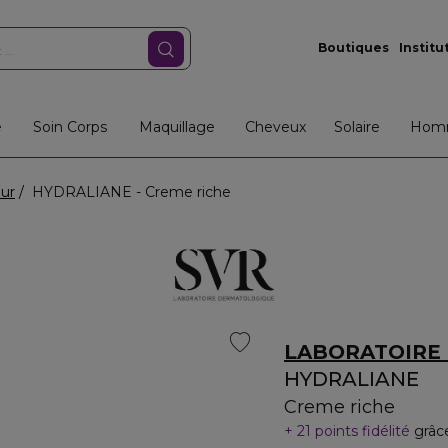
Boutiques
Institu
e
Soin Corps
Maquillage
Cheveux
Solaire
Hom
our
HYDRALIANE - Creme riche
LABORATOIRE
HYDRALIANE
Creme riche
21 points fidélité
grâc