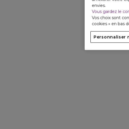
envies.
Vous gardez le co
Vos choix sont con
cookies » en bas 
Personnaliser 