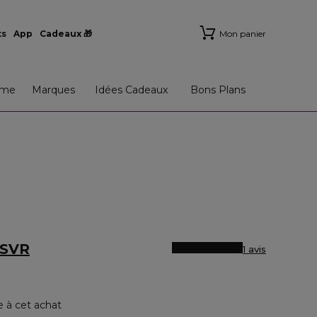
ts
App
Cadeaux 🎁
Mon panier
me
Marques
Idées Cadeaux
Bons Plans
 SVR
1 avis
e à cet achat