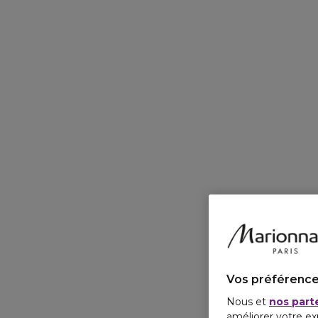
Vos préférence
Nous et
nos part
améliorer votre ex