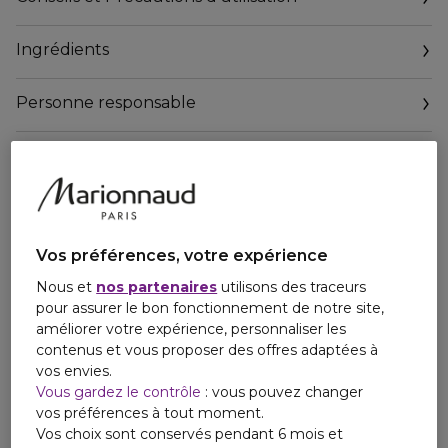
fois plus vite*, le teint est éclatant et uniformisé.
Utilisé comme une base activatrice de vitalité, il s'intègre
Ingrédients
parfaitement à toutes les routines PAYOT.
Sa texture légère enveloppe la peau et et laisse un parfum
frais et délicat développé avec l'appui des neurosciences. '
Personne responsable
90% d'ingrédients d'origine naturelle.
Email
Convient à tout type de peau.
contact@payot.fr
Etui en carton réutilisable
*Test ex-vivo. Modèle 2D d'épiderme reconstruit
Vos préférences, votre expérience
Nous et
nos partenaires
utilisons des traceurs
pour assurer le bon fonctionnement de notre site,
améliorer votre expérience, personnaliser les
contenus et vous proposer des offres adaptées à
vos envies.
Vous gardez le contrôle
: vous pouvez changer
vos préférences à tout moment.
Vos choix sont conservés pendant 6 mois et