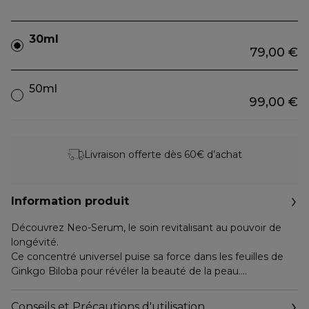
30ml
79,00 €
50ml
99,00 €
Livraison offerte dès 60€ d’achat
Information produit
Découvrez Neo-Serum, le soin revitalisant au pouvoir de
longévité.
Ce concentré universel puise sa force dans les feuilles de
Ginkgo Biloba pour révéler la beauté de la peau.
Grâce à l'actif breveté extrait de la feuille de Ginkgo Biloba, il
favorise la régénération cellulaire. La peau se régénère 2
Conseils et Précautions d'utilisation