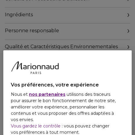
Le partenaire pour des traits lissés
Les pattes d'oies sont lissés, le regard est plus unifié.
Ingrédients
Il paraît revitalisé et visiblement sublimé.
Nouveau [GlowRevealComplex]*
Personne responsable
Retrouvez toute l'expertise SKIN.SYSTÈME** dans le
nouveau [GlowRevealComplex] :
Une synergie d'ingrédients révélateurs d'éclat au service de
Qualité et Caractéristiques Environnementales
votre Glow.
https://www.marionnaud.fr/consigne-de-tri
*Complexe révélateur d'éclat
**Système Soin
Ses résultats :
Vos préférences, votre expérience
+69% d'hydratation immédiate*
Nous et
nos partenaires
utilisons des traceurs
+48% d'éclat du contour de l'oeil**
pour assurer le bon fonctionnement de notre site,
améliorer votre expérience, personnaliser les
*Evaluation de l'effet hydratant - après 15 minutes - 10
contenus et vous proposer des offres adaptées à
volontaires - Février 2022.
vos envies.
** Test instrumental réalisé 20 adultes volontaires, après 28
Vous gardez le contrôle
: vous pouvez changer
jours.
vos préférences à tout moment.