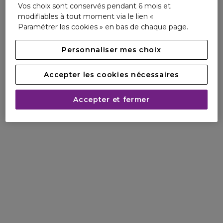
Vos choix sont conservés pendant 6 mois et
Les + produit :
modifiables à tout moment via le lien «
Fabriqué en France.
Paramétrer les cookies » en bas de chaque page.
Packaging majoritairement recyclable
94% d'ingrédients d'origine naturelle
Personnaliser mes choix
Formule 100% vegan
Étui en carton issu de forêts gérées durablement.
Accepter les cookies nécessaires
Ref : 102545212
Accepter et fermer