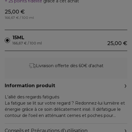
25 points fidélité
grâce à cet achat
25,00 €
166,67 € / 100 ml
15ML
25,00 €
166,67 € / 100 ml
Livraison offerte dès 60€ d’achat
Information produit
L'allié des regards fatigués
La fatigue se lit sur votre regard ? Redonnez-lui lumière et
énergie grâce à ce soin délicatement irisé. Il défatigue le
contour de l'oeil en atténuant cernes et poches pour
réveiller votre regard.
Conseils et Précautions d'utilisation