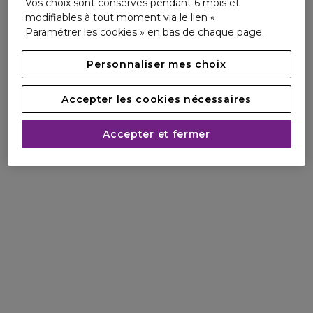
Vos choix sont conservés pendant 6 mois et
- 97% ont l'impression que la peau est plus repulpée****.
modifiables à tout moment via le lien «
- 94% ont l'impression que la peau est plus lumineuse****.
Paramétrer les cookies » en bas de chaque page.
- 98% ont l'impression que la peau est hydratée en
profondeur****.
Personnaliser mes choix
* Auto-évaluation par 110 femmes.
** Evaluation clinique sur la fermeté et l'éclat de la peau - 35
Accepter les cookies nécessaires
femmes sur la précédente crème et 33 femmes sur la
nouvelle crème Lift Fermeté.
Accepter et fermer
*** Test instrumental sur 27 femmes.
**** Test auprès de 110 volontaires. % après 8 semaines.
Pour tous les types de peau.
Testé par des dermatologues. Non comédogène.
TEXTURE UNIQUE ET PARFUM DÉLICAT.
- Révélez le potentiel de votre peau avec la Crème Lift
Fermeté, qui associe délicatement des actifs hydratants et
anti-âge dans une texture unique et lissante.
- Parfum : Découvrez le parfum somptueux et élégant de
l'orchidée noble japonaise et offrez à votre peau
l'expérience intemporelle Shiseido.