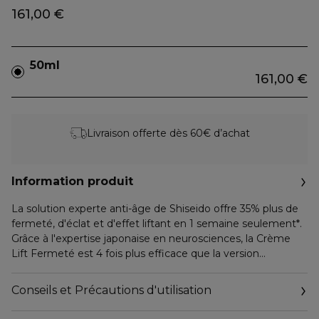
161,00 €
50ml
161,00 €
Livraison offerte dès 60€ d’achat
Information produit
La solution experte anti-âge de Shiseido offre 35% plus de
fermeté, d'éclat et d'effet liftant en 1 semaine seulement*.
Grâce à l'expertise japonaise en neurosciences, la Crème
Lift Fermeté est 4 fois plus efficace que la version
précédente** et désormais disponible en recharge.
Conseils et Précautions d'utilisation
DÉCOUVREZ LA NOUVELLE FORMULE EXCLUSIVE
SHISEIDO