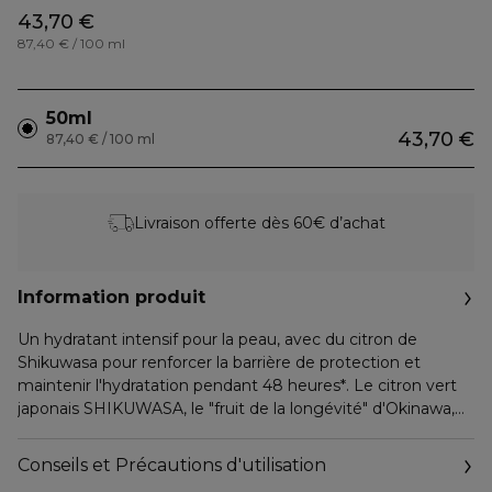
43,70 €
87,40 € / 100 ml
50ml
43,70 €
87,40 € / 100 ml
Livraison offerte dès 60€ d’achat
Information produit
Un hydratant intensif pour la peau, avec du citron de
Shikuwasa pour renforcer la barrière de protection et
maintenir l'hydratation pendant 48 heures*. Le citron vert
japonais SHIKUWASA, le "fruit de la longévité" d'Okinawa,
riche en polyphénols, est exploité pour favoriser une bonne
fonction de barrière cutanée. La crème ultra-hydratante
Conseils et Précautions d'utilisation
SHIKULIME se fond dans la peau sans effort et nourrit en