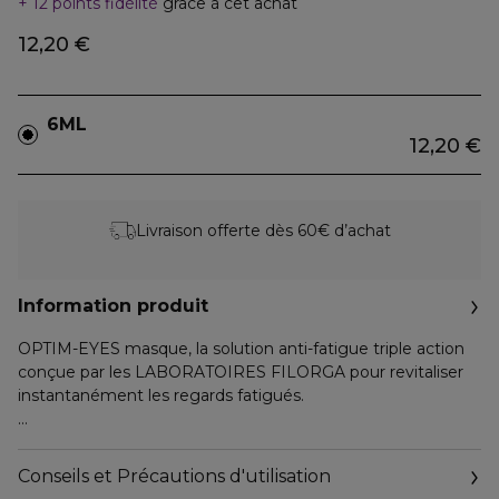
12 points fidélité
grâce à cet achat
12,20 €
6ML
12,20 €
Livraison offerte dès 60€ d’achat
Information produit
OPTIM-EYES masque, la solution anti-fatigue triple action
conçue par les LABORATOIRES FILORGA pour revitaliser
instantanément les regards fatigués.
Sa formule innovante a un effet rajeunissant et lissant.
Enrichie en peptides marins, acide hyaluronique et
Conseils et Précautions d'utilisation
antioxydants (curcuma), le masque OPTIM-EYES cible la