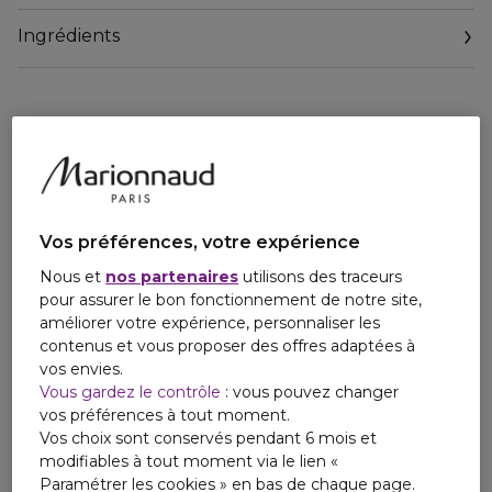
zone du regard et offre une triple action correctice
Ingrédients
intensive sur les cernes colorés, le volume des poches et
les rides.
Fabriqué à partir de fibres de lyocell 100% naturelle issues
de feuilles d'eucalyptus, ce masque optimise la pénétration
de la formule. Ce tissu ultra-extensible, épouse
parfaitement le contour des yeux pour une diffusion
optimale des actifs. Convient aux peaux sensibles.
Vos préférences, votre expérience
Testé sous contrôle ophtalmologique.
Nous et
nos partenaires
utilisons des traceurs
Masque yeux anti-âge & éclat 6ml
pour assurer le bon fonctionnement de notre site,
améliorer votre expérience, personnaliser les
contenus et vous proposer des offres adaptées à
vos envies.
Vous gardez le contrôle
: vous pouvez changer
vos préférences à tout moment.
Vos choix sont conservés pendant 6 mois et
modifiables à tout moment via le lien «
Paramétrer les cookies » en bas de chaque page.