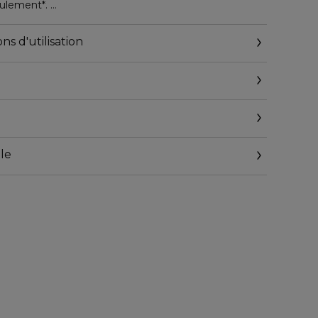
eulement*.
s, la peau respire. Elle est nette, fraîche, douce et
ns d'utilisation
ats des tests de satisfaction et d'efficacité sur le
cou, en évitant le contour des yeux. Laisser poser 10
au fraîche.
le