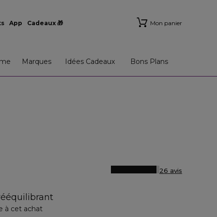
ts
App
Cadeaux 🎁
Mon panier
me
Marques
Idées Cadeaux
Bons Plans
26 avis
rééquilibrant
e à cet achat