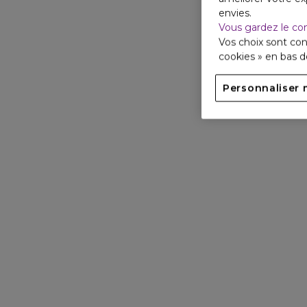
envies.
Vous gardez le co
Vos choix sont con
cookies » en bas 
Personnaliser 