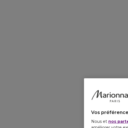
Vos préférence
Nous et
nos part
améliorer votre ex