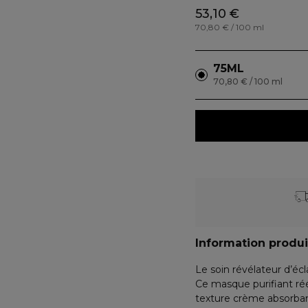
53,10 €
70,80 € / 100 ml
75ML
70,80 € / 100 ml
Information produi
Le soin révélateur d’éc
Ce masque purifiant rééq
texture crème absorbant