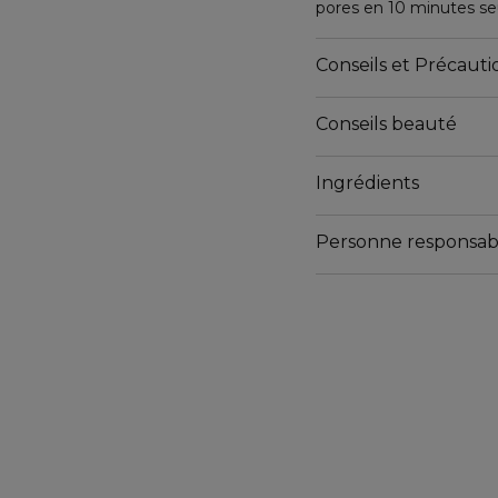
pores en 10 minutes s
Débarrassée des impureté
éclatante.
Conseils et Précautio
*Sous réserve des résult
Conseils beauté
produit fini.
Ingrédients
Appliquer sur visage et 
minutes puis rincer à l’e
Personne responsab