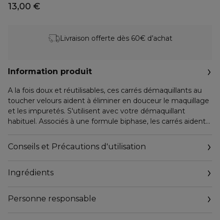
13,00 €
Livraison offerte dès 60€ d’achat
Information produit
A la fois doux et réutilisables, ces carrés démaquillants au
toucher velours aident à éliminer en douceur le maquillage
et les impuretés. S'utilisent avec votre démaquillant
habituel. Associés à une formule biphase, les carrés aident
aussi à enlever le maquillage waterproof. Leur face éponge
légèrement exfoliante permet de nettoyer le visage.
Conseils et Précautions d'utilisation
Pratique, lavables en machine et pour tous les types de
Ingrédients
peaux, ils deviendront des indispensables dans votre
routine beauté.
Personne responsable
Le + : Le filet en coton permet de laver les carrés
démaquillants sans les perdre dans votre machine à laver.