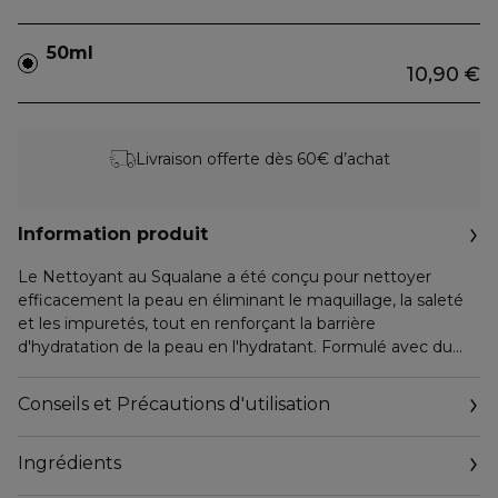
50ml
10,90 €
Livraison offerte dès 60€ d’achat
Information produit
Le Nettoyant au Squalane a été conçu pour nettoyer
efficacement la peau en éliminant le maquillage, la saleté
et les impuretés, tout en renforçant la barrière
d'hydratation de la peau en l'hydratant. Formulé avec du
squalane d'origine végétale, un agent hydratant reconnu,
ce nettoyant laisse la peau douce, lisse et hydratée. L'ajout
Conseils et Précautions d'utilisation
d'esters lipophiles aide à dissoudre le maquillage sans
agresser la peau. Sans savon, cette formule nettoyante
Ingrédients
douce est non comédogène. Elle est idéale pour une
utilisation quotidienne sur tous les types de peaux et peut