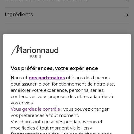
Une texture crémeuse et transformative enrichie en
vitamine B5 pour assurer un nettoyage en profondeur tout
Ingrédients
en apaisant la peau, associée à des actifs hydratants.
UNE EXFOLIATION DOUCE
Un complexe d'exfoliation contenant des acides de fruits et
des microsphères procure à la peau une exfoliation douce
mais efficace pour renforcer l'éclat de la peau.
Vos préférences, votre expérience
Nous et
nos partenaires
utilisons des traceurs
pour assurer le bon fonctionnement de notre site,
améliorer votre expérience, personnaliser les
contenus et vous proposer des offres adaptées à
vos envies.
Vous gardez le contrôle
: vous pouvez changer
vos préférences à tout moment.
Vos choix sont conservés pendant 6 mois et
modifiables à tout moment via le lien «