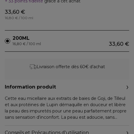
33 points fidélité
grâce à cet achat
33,60 €
16,80 € / 100 ml
200ML
33,60 €
16,80 € / 100 ml
Livraison offerte dès 60€ d’achat
Information produit
Cette eau micellaire aux extraits de baies de Goji, de Tilleul
et aux protéines de Lupin démaquille en douceur et libère
la peau des impuretés pour une peau parfaitement propre
sans sensation d’inconfort. La peau est adoucie, sans
tiraillement, prête à recevoir la suite des soins.
Testé sous contrôles dermatologique & ophtalmologique
Conseils et Précautions d'utilisation