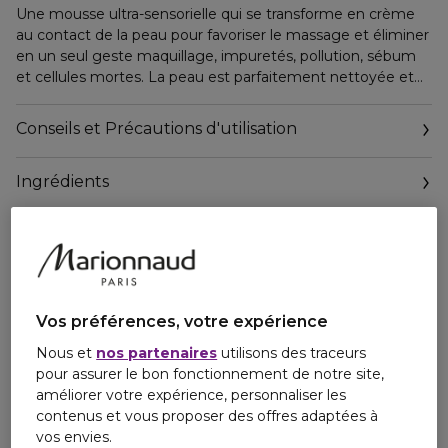
Une mousse ultra-sensorielle qui se transforme en crème
au contact de la peau pour favoriser le massage et éliminer
en un seul geste maquillage, impuretés, pollution, sébum
et cellules mortes. La peau est parfaitement nettoyée et
clarifiée, le teint est instantanément rayonnant, plus frais et
plus éclatant.
Conseils et Précautions d'utilisation
Ingrédients
Personne responsable
Vos préférences, votre expérience
Nous et
nos partenaires
utilisons des traceurs
pour assurer le bon fonctionnement de notre site,
améliorer votre expérience, personnaliser les
contenus et vous proposer des offres adaptées à
vos envies.