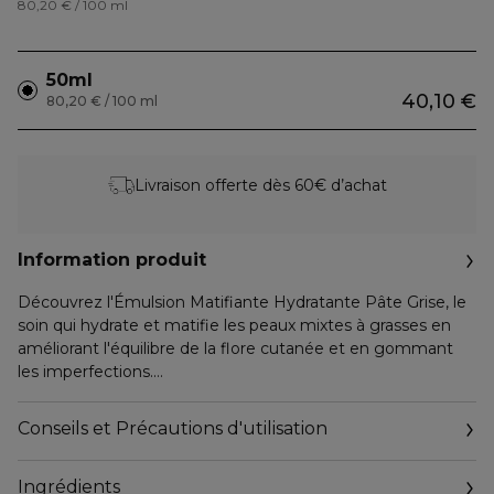
80,20 € / 100 ml
50ml
40,10 €
80,20 € / 100 ml
Livraison offerte dès 60€ d’achat
Information produit
Découvrez l'Émulsion Matifiante Hydratante Pâte Grise, le
soin qui hydrate et matifie les peaux mixtes à grasses en
améliorant l'équilibre de la flore cutanée et en gommant
les imperfections.
Enrichie en probiotique, Reine des Prés, acides glycolique
Conseils et Précautions d'utilisation
et lactique, cette émulsion contient également de la
poudre d'avoine Bio pour matifier durablement, purifier et
Ingrédients
réguler l'excès de sébum.