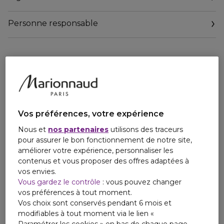
Entre l'eau et la crème, vous allez adorez la texture légère
de ce produit aux notes vertes délicates.
Personne responsable
Vegan*.
Email
Sa formule est composée à 91% d'ingrédients d'origine
contact@payot.fr
naturelle.
31% de plastique recyclé est présent dans ce tube.
* Sans ingrédients d'origine animale
Vos préférences, votre expérience
Nous et
nos partenaires
utilisons des traceurs
pour assurer le bon fonctionnement de notre site,
améliorer votre expérience, personnaliser les
contenus et vous proposer des offres adaptées à
vos envies.
Vous gardez le contrôle
: vous pouvez changer
vos préférences à tout moment.
Vos choix sont conservés pendant 6 mois et
modifiables à tout moment via le lien «